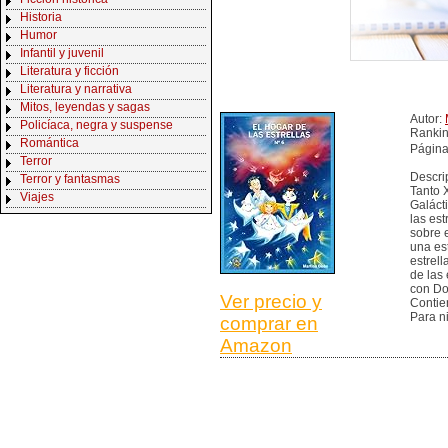
Historia
Humor
Infantil y juvenil
Literatura y ficción
Literatura y narrativa
Mitos, leyendas y sagas
Autor:
Policíaca, negra y suspense
Ranki
Romántica
Página
Terror
Descri
Terror y fantasmas
Tanto 
Viajes
Galáct
las est
sobre e
una es
estrel
de las 
con Do
Ver precio y
Contie
Para n
comprar en
Amazon