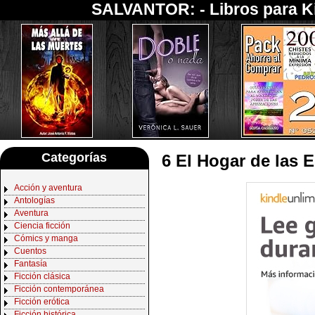
SALVANTOR: -
Libros para K
Categorías
6 El Hogar de las 
Acción y aventura
Antologías
Aventura
Ciencia ficción
Cómics y manga
Cuentos
Fantasía
Ficción clásica
Ficción contemporánea
Ficción erótica
Ficción histórica