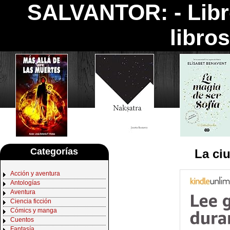
SALVANTOR: -
Lib
libro
Categorías
La ci
Acción y aventura
Antologías
Aventura
Ciencia ficción
Cómics y manga
Cuentos
Fantasía