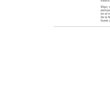
tradic
Iñigo, 
piensa
en el 
de la N
huele 