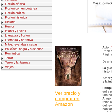
Ficción clásica
Ficción contemporánea
Ficción erótica
Ficción histórica
Historia
Humor
Infantil y juvenil
Literatura y ficción
Literatura y narrativa
Mitos, leyendas y sagas
Autor:
Policíaca, negra y suspense
Rankin
Romántica
Página
Terror
Descri
Terror y fantasmas
Viajes
La gue
histor
Amor y
y la in
Pampl
entre 
Ver precio y
una bod
comprar en
Aragón
reina 
Amazon
del rey
habita