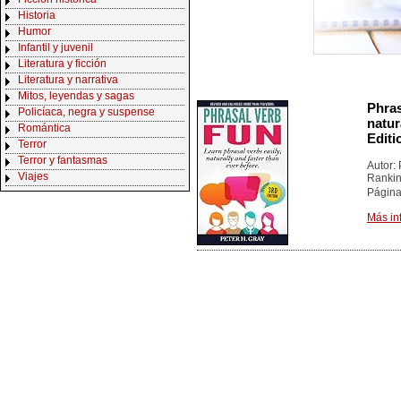
Historia
Humor
Infantil y juvenil
Literatura y ficción
Literatura y narrativa
Mitos, leyendas y sagas
Phras
Policíaca, negra y suspense
natur
Romántica
Editi
Terror
Terror y fantasmas
Autor:
Viajes
Ranki
Página
Más in