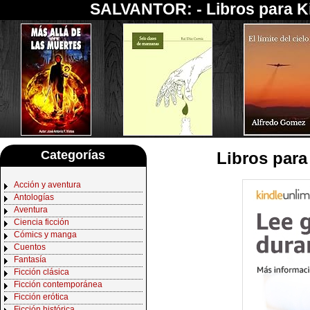
SALVANTOR: -
Libros para K
Categorías
Libros para
Acción y aventura
Antologías
Aventura
Ciencia ficción
Cómics y manga
Cuentos
Fantasía
Ficción clásica
Ficción contemporánea
Ficción erótica
Ficción histórica