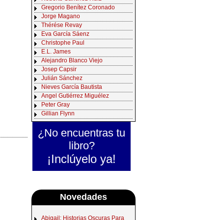
Gregorio Benítez Coronado
Jorge Magano
Thérése Revay
Eva García Sáenz
Christophe Paul
E.L. James
Alejandro Blanco Viejo
Josep Capsir
Julián Sánchez
Nieves García Bautista
Angel Gutiérrez Miguélez
Peter Gray
Gillian Flynn
¿No encuentras tu
libro?
¡Inclúyelo ya!
Novedades
Abigail: Historias Oscuras Para