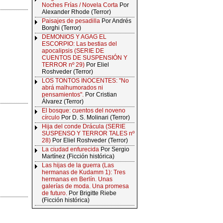
Noches Frías / Novela Corta
Por
Alexander Rhode (Terror)
Paisajes de pesadilla
Por Andrés
Borghi (Terror)
DEMONIOS Y AGAG EL
ESCORPIO: Las bestias del
apocalipsis (SERIE DE
CUENTOS DE SUSPENSIÓN Y
TERROR nº 29)
Por Eliel
Roshveder (Terror)
LOS TONTOS INOCENTES: "No
abrá malhumorados ni
pensamientos".
Por Cristian
Álvarez (Terror)
El bosque: cuentos del noveno
círculo
Por D. S. Molinari (Terror)
Hija del conde Drácula (SERIE
SUSPENSO Y TERROR TALES nº
28)
Por Eliel Roshveder (Terror)
La ciudad enfurecida
Por Sergio
Martínez (Ficción histórica)
Las hijas de la guerra (Las
hermanas de Kudamm 1): Tres
hermanas en Berlín. Unas
galerías de moda. Una promesa
de futuro.
Por Brigitte Riebe
(Ficción histórica)