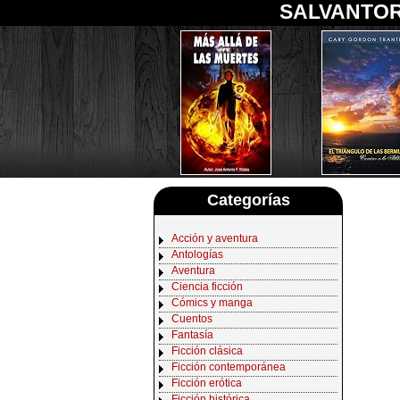
SALVANTOR
Categorías
Acción y aventura
Antologías
Aventura
Ciencia ficción
Cómics y manga
Cuentos
Fantasía
Ficción clásica
Ficción contemporánea
Ficción erótica
Ficción histórica