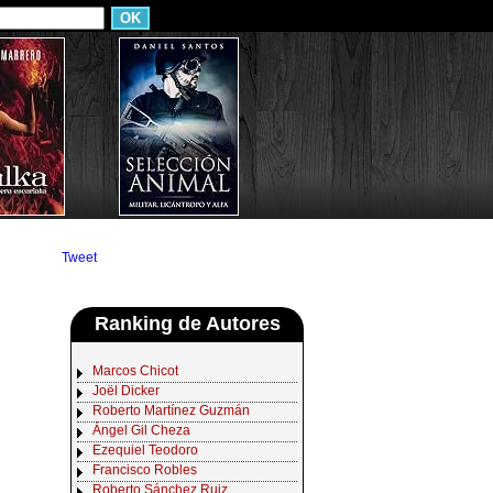
Tweet
Ranking de Autores
Marcos Chicot
Joël Dicker
Roberto Martínez Guzmán
Ángel Gil Cheza
Ezequiel Teodoro
Francisco Robles
Roberto Sánchez Ruiz