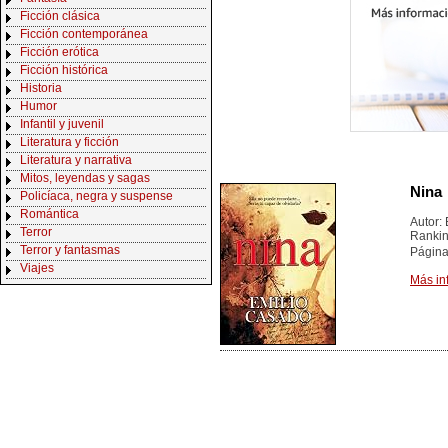
Ficción clásica
Ficción contemporánea
Ficción erótica
Ficción histórica
Historia
Humor
Infantil y juvenil
Literatura y ficción
Literatura y narrativa
Mitos, leyendas y sagas
Nina
Policíaca, negra y suspense
Romántica
Autor:
Terror
Ranki
Terror y fantasmas
Página
Viajes
Más in