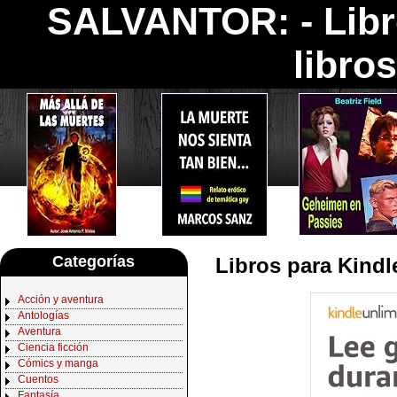
SALVANTOR: -
Lib
libro
Categorías
Libros para Kind
Acción y aventura
Antologías
Aventura
Ciencia ficción
Cómics y manga
Cuentos
Fantasía