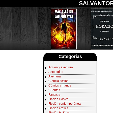
SALVANTOR
Categorías
Acción y aventura
Antologías
Aventura
Ciencia ficción
Cómics y manga
Cuentos
Fantasía
Ficción clásica
Ficción contemporánea
Ficción erótica
Ficción histórica