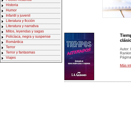
Historia
Humor
Infantil y juvenil
Literatura y ficción
Literatura y narrativa
Mitos, leyendas y sagas
Tiemp
Policíaca, negra y suspense
clási
Romántica
Terror
Autor: 
Terror y fantasmas
Rankin
Página
Viajes
Más in