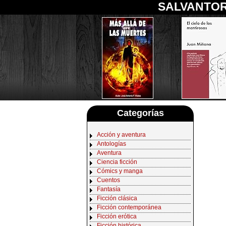
SALVANTOR
Categorías
Acción y aventura
Antologías
Aventura
Ciencia ficción
Cómics y manga
Cuentos
Fantasía
Ficción clásica
Ficción contemporánea
Ficción erótica
Ficción histórica