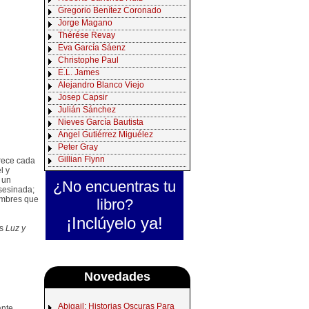
Gregorio Benítez Coronado
Jorge Magano
Thérése Revay
Eva García Sáenz
Christophe Paul
E.L. James
Alejandro Blanco Viejo
Josep Capsir
Julián Sánchez
Nieves García Bautista
Angel Gutiérrez Miguélez
Peter Gray
Gillian Flynn
rece cada
l y
 un
¿No encuentras tu
asesinada;
ombres que
libro?
¡Inclúyelo ya!
os
Luz y
Novedades
Abigail: Historias Oscuras Para
ante,