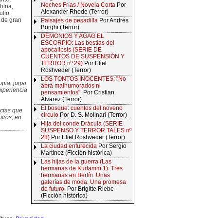
Noches Frías / Novela Corta
Por
china,
Alexander Rhode (Terror)
ulio
 de gran
Paisajes de pesadilla
Por Andrés
Borghi (Terror)
DEMONIOS Y AGAG EL
ESCORPIO: Las bestias del
apocalipsis (SERIE DE
CUENTOS DE SUSPENSIÓN Y
TERROR nº 29)
Por Eliel
Roshveder (Terror)
LOS TONTOS INOCENTES: "No
opia, jugar
abrá malhumorados ni
xperiencia
pensamientos".
Por Cristian
Álvarez (Terror)
El bosque: cuentos del noveno
ectas que
círculo
Por D. S. Molinari (Terror)
otros, en
Hija del conde Drácula (SERIE
SUSPENSO Y TERROR TALES nº
28)
Por Eliel Roshveder (Terror)
La ciudad enfurecida
Por Sergio
Martínez (Ficción histórica)
Las hijas de la guerra (Las
hermanas de Kudamm 1): Tres
hermanas en Berlín. Unas
galerías de moda. Una promesa
de futuro.
Por Brigitte Riebe
(Ficción histórica)