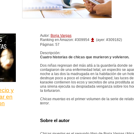
Autor:
Borja Vargas
Ranking en Amazon: #309954
(ayer: #309182)
Páginas: 57
Descripción:
Cuatro historias de chicas que murieron y volvieron.
Dos niñas regresan del más allá a la guardería donde se
contagiaron de una enfermedad letal; un espectro se apa
noche a las dos la madrugada en la habitación de un hote
destruye poco a poco el cráneo del huésped; las luces de
karaoke contienen los ecos y secretos de una prostituta 
una sirena ejecuta su despiadada venganza sobre los h
ecio y
la torturaron.
ar en
Chicas muertas
es el primer volumen de la serie de relat
on
terror
.
Sobre el autor
Chicas muertas
es el segundo libro de Borja Vargas (Alic