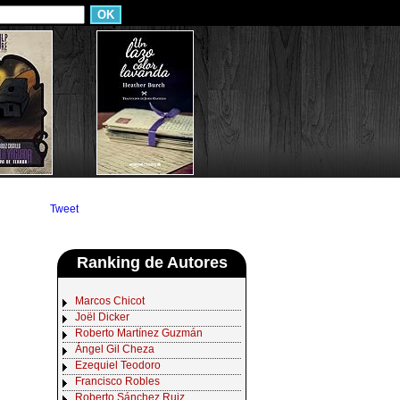
Tweet
Ranking de Autores
Marcos Chicot
Joël Dicker
Roberto Martínez Guzmán
Ángel Gil Cheza
Ezequiel Teodoro
Francisco Robles
Roberto Sánchez Ruiz