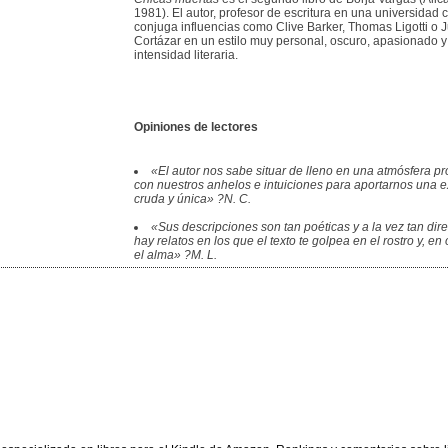
1981). El autor, profesor de escritura en una universidad 
conjuga influencias como Clive Barker, Thomas Ligotti o J
Cortázar en un estilo muy personal, oscuro, apasionado y
intensidad literaria.
Opiniones de lectores
«El autor nos sabe situar de lleno en una atmósfera pr
con nuestros anhelos e intuiciones para aportarnos una e
cruda y única» ?N. C.
«Sus descripciones son tan poéticas y a la vez tan dir
hay relatos en los que el texto te golpea en el rostro y, en 
el alma» ?M. L.