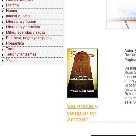
Historia
Humor
Infantil y juvenil
Literatura y ficción
Literatura y narrativa
Mitos, leyendas y sagas
Policíaca, negra y suspense
Romántica
Terror
Autor:
Terror y fantasmas
Ranki
Viajes
Página
Descri
Rose S
respue
a Leo 
Scotla
restant
Reino 
todo de
es el 
Ver precio y
comprar en
Amazon