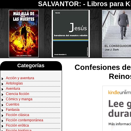
SALVANTOR: -
Libros para K
Categorías
Confesiones de
Reino
Acción y aventura
Antologías
Aventura
Ciencia ficción
Cómics y manga
Cuentos
Fantasía
Ficción clásica
Ficción contemporánea
Ficción erótica
Ficción histórica