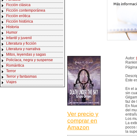
Ficción clásica
Ficción contemporánea
Ficción erótica
Ficción histórica
Historia
Humor
Infantil y juvenil
Literatura y ficción
Literatura y narrativa
Mitos, leyendas y sagas
Autor:
Policíaca, negra y suspense
Ranki
Romántica
Página
Terror
Descri
Terror y fantasmas
Este es
Viajes
En el 
sin cu
Gilgam
faz de 
En Nue
del mu
Ver precio y
entrañ
Los mu
comprar en
La ext
Amazon
pocos 
la sup