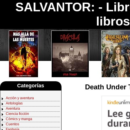
SALVANTOR: -
Lib
libro
Categorías
Death Under 
Acción y aventura
Antologías
Aventura
Ciencia ficción
Cómics y manga
Cuentos
Fantasía