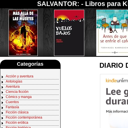
SALVANTOR: -
Libros para K
Categorías
DIARIO
Acción y aventura
Antologías
Aventura
Ciencia ficción
Cómics y manga
Cuentos
Fantasía
Ficción clásica
Ficción contemporánea
Ficción erótica
Ficción histórica