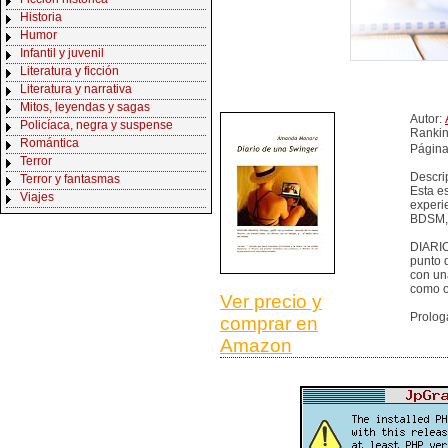
Historia
Humor
Infantil y juvenil
Literatura y ficción
Literatura y narrativa
Mitos, leyendas y sagas
Autor:
Policíaca, negra y suspense
Ranki
Romántica
Página
Terror
Descri
Terror y fantasmas
Esta e
Viajes
experi
BDSM, e
DIARIO
punto 
con un
como o
Ver precio y
Prolog
comprar en
Amazon