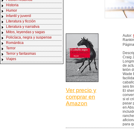
Historia
Humor
Infantil y juvenil
Literatura y ficción
Literatura y narrativa
Mitos, leyendas y sagas
Autor:
Policíaca, negra y suspense
Ranki
Romántica
Página
Terror
Descri
Terror y fantasmas
Craig J
Viajes
Longmi
de act
telón d
Wade B
facili
caball
seis t
Ver precio y
El sher
conven
comprar en
si el c
Amazon
pasar p
en Abs
incluid
ranche
aficio
para q