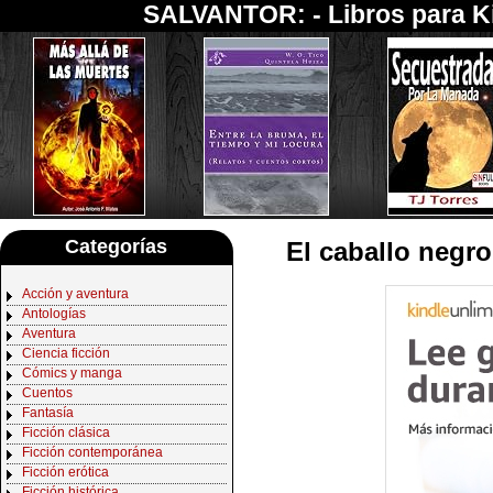
SALVANTOR: -
Libros para K
Categorías
El caballo negr
Acción y aventura
Antologías
Aventura
Ciencia ficción
Cómics y manga
Cuentos
Fantasía
Ficción clásica
Ficción contemporánea
Ficción erótica
Ficción histórica