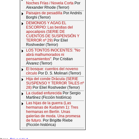
Noches Frías / Novela Corta
Por
Alexander Rhode (Terror)
Paisajes de pesadilla
Por Andrés
Borghi (Terror)
DEMONIOS Y AGAG EL
ESCORPIO: Las bestias del
apocalipsis (SERIE DE
CUENTOS DE SUSPENSIÓN Y
TERROR nº 29)
Por Eliel
Roshveder (Terror)
LOS TONTOS INOCENTES: "No
abrá malhumorados ni
pensamientos".
Por Cristian
Álvarez (Terror)
El bosque: cuentos del noveno
círculo
Por D. S. Molinari (Terror)
Hija del conde Drácula (SERIE
SUSPENSO Y TERROR TALES nº
28)
Por Eliel Roshveder (Terror)
La ciudad enfurecida
Por Sergio
Martínez (Ficción histórica)
Las hijas de la guerra (Las
hermanas de Kudamm 1): Tres
hermanas en Berlín. Unas
galerías de moda. Una promesa
de futuro.
Por Brigitte Riebe
(Ficción histórica)