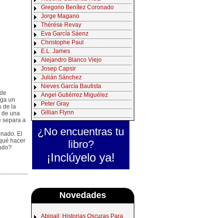
Gregorio Benítez Coronado
Jorge Magano
Thérése Revay
Eva García Sáenz
Christophe Paul
E.L. James
Alejandro Blanco Viejo
Josep Capsir
Julián Sánchez
Nieves García Bautista
 de
Angel Gutiérrez Miguélez
rga un
Peter Gray
 de la
Gillian Flynn
 de una
e separa a
¿No encuentras tu
inado. El
qué hacer
libro?
todo?
¡Inclúyelo ya!
Novedades
Abigail: Historias Oscuras Para