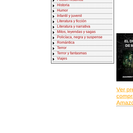
Historia
Humor
Infantil y juvenil
Literatura y ficción
Literatura y narrativa
Mitos, leyendas y sagas
Policíaca, negra y suspense
Romántica
Terror
Terror y fantasmas
Viajes
Ver pr
compr
Amaz