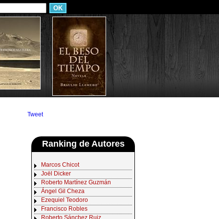
Tweet
Ranking de Autores
Marcos Chicot
Joël Dicker
Roberto Martínez Guzmán
Ángel Gil Cheza
Ezequiel Teodoro
Francisco Robles
Roberto Sánchez Ruiz