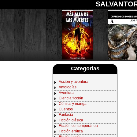
SALVANTOR
Categorías
Acción y aventura
Antologías
Aventura
Ciencia ficción
Cómics y manga
Cuentos
Fantasía
Ficción clásica
Ficción contemporánea
Ficción erótica
Ficción histórica