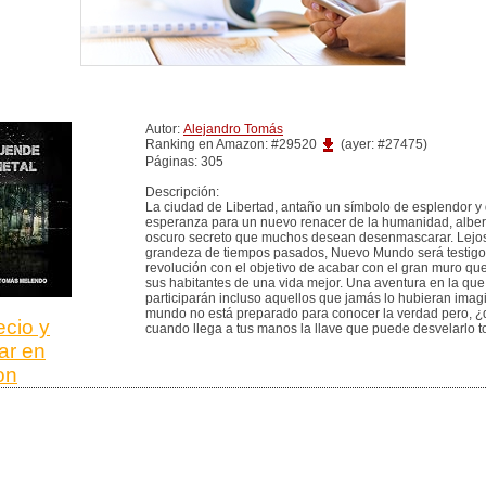
Autor:
Alejandro Tomás
Ranking en Amazon: #29520
(ayer: #27475)
Páginas: 305
Descripción:
La ciudad de Libertad, antaño un símbolo de esplendor y
esperanza para un nuevo renacer de la humanidad, albe
oscuro secreto que muchos desean desenmascarar. Lejos
grandeza de tiempos pasados, Nuevo Mundo será testigo
revolución con el objetivo de acabar con el gran muro qu
sus habitantes de una vida mejor. Una aventura en la que
participarán incluso aquellos que jamás lo hubieran imag
mundo no está preparado para conocer la verdad pero, ¿
ecio y
cuando llega a tus manos la llave que puede desvelarlo 
ar en
on