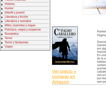
Historia
Humor
Infantil y juvenil
Literatura y ficción
Literatura y narrativa
Mitos, leyendas y sagas
Policíaca, negra y suspense
Ranki
Romántica
Página
Terror
Descri
Terror y fantasmas
Gámelon
Viajes
por gig
import
En una
de la 
habita
campes
grande
Ver precio y
caball
vea en
comprar en
por Ala
Amazon
que pa