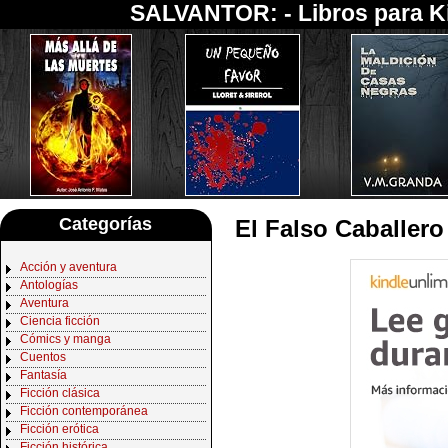
SALVANTOR: -
Libros para K
Categorías
El Falso Caballer
Acción y aventura
Antologías
Aventura
Ciencia ficción
Cómics y manga
Cuentos
Fantasía
Ficción clásica
Ficción contemporánea
Ficción erótica
Ficción histórica