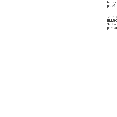
tendrá 
policía
"Jo Ne
ELLR
"Mi ba
para ab