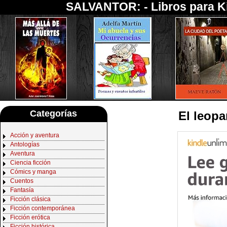
SALVANTOR: -
Libros para K
Categorías
El leopa
Acción y aventura
Antologías
Aventura
Ciencia ficción
Cómics y manga
Cuentos
Fantasía
Ficción clásica
Ficción contemporánea
Ficción erótica
Ficción histórica