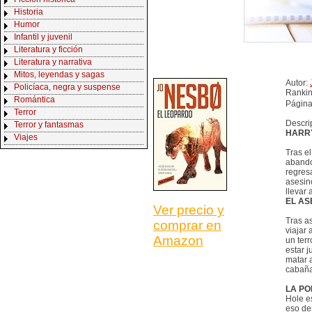
Historia
Humor
Infantil y juvenil
Literatura y ficción
Literatura y narrativa
Mitos, leyendas y sagas
Autor:
Policíaca, negra y suspense
Ranki
Romántica
Página
Terror
Descri
Terror y fantasmas
HARRY
Viajes
Tras el
abando
regres
asesin
llevar 
EL AS
Ver precio y
Tras a
comprar en
viajar
Amazon
un terr
estar 
matar 
cabaña
LA PO
Hole es
eso de