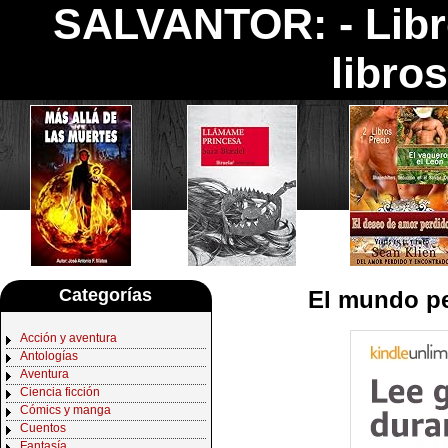
SALVANTOR: -
Lib
libro
Categorías
El mundo pe
Acción y aventura
Antologías
Aventura
Ciencia ficción
Cómics y manga
Cuentos
Fantasía