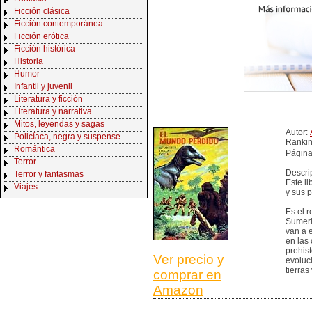
Ficción clásica
Ficción contemporánea
Ficción erótica
Ficción histórica
Historia
Humor
Infantil y juvenil
Literatura y ficción
Literatura y narrativa
Mitos, leyendas y sagas
Autor:
Policíaca, negra y suspense
Ranki
Romántica
Página
Terror
Descri
Terror y fantasmas
Este li
Viajes
y sus p
Es el r
Sumerl
van a e
en las
prehis
Ver precio y
evoluc
tierras
comprar en
Amazon