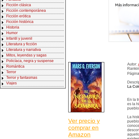
Ficción clásica
Ficción contemporánea
Ficción erótica
Ficción histórica
Historia
Humor
Infantil y juvenil
Literatura y ficción
Literatura y narrativa
Mitos, leyendas y sagas
Policíaca, negra y suspense
Autor:
Romántica
Ranki
Terror
Página
Terror y fantasmas
Descri
Viajes
La Col
En la 
es la 
pueblo:
La hist
Ver precio y
pueblo
conocen
comprar en
descon
Amazon
aquello
existen