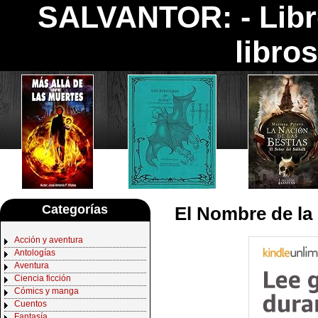
SALVANTOR: -
Lib
libro
Categorías
El Nombre de la
Acción y aventura
Antologías
Aventura
Ciencia ficción
Cómics y manga
Cuentos
Fantasía