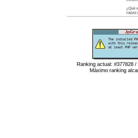
¿Qué e
capaz A
Ranking actual: #377828 /
Máximo ranking alca