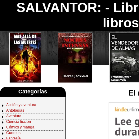
SALVANTOR: -
Lib
libro
Categorías
El
Acción y aventura
Antologías
Aventura
Ciencia ficción
Cómics y manga
Cuentos
Fantasía