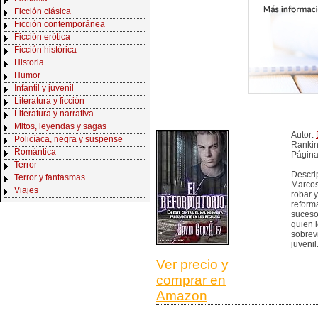
Ficción clásica
Ficción contemporánea
Ficción erótica
Ficción histórica
Historia
Humor
Infantil y juvenil
Literatura y ficción
Literatura y narrativa
Mitos, leyendas y sagas
Autor:
Policíaca, negra y suspense
Rankin
Romántica
Página
Terror
Descri
Terror y fantasmas
Marcos
Viajes
robar 
reforma
suceso
quien l
sobrev
juvenil
Ver precio y
comprar en
Amazon