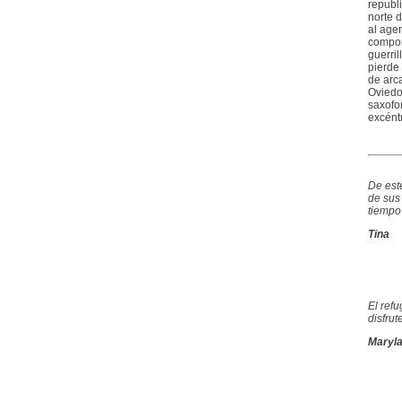
republ
norte 
al agen
compon
guerril
pierde 
de arc
Oviedo
saxofo
excéntr
De este
de sus
tiempo 
Tina
El ref
disfru
Maryl