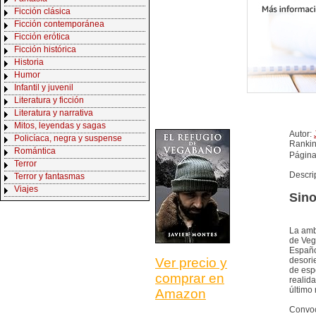
Ficción clásica
Ficción contemporánea
Ficción erótica
Ficción histórica
Historia
Humor
Infantil y juvenil
Literatura y ficción
Literatura y narrativa
Mitos, leyendas y sagas
Autor:
Policíaca, negra y suspense
Ranki
Romántica
Página
Terror
Descri
Terror y fantasmas
Viajes
Sino
La amb
de Veg
Españo
desori
Ver precio y
de esp
comprar en
realida
último 
Amazon
Convoc