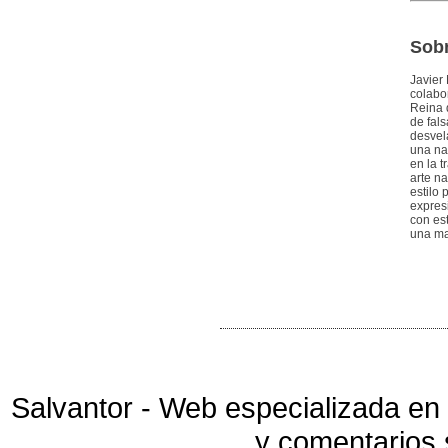
Sobr
Javier
colabor
Reina 
de fal
desvel
una na
en la t
arte n
estilo
expres
con es
una ma
Salvantor - Web especializada en 
y comentarios 