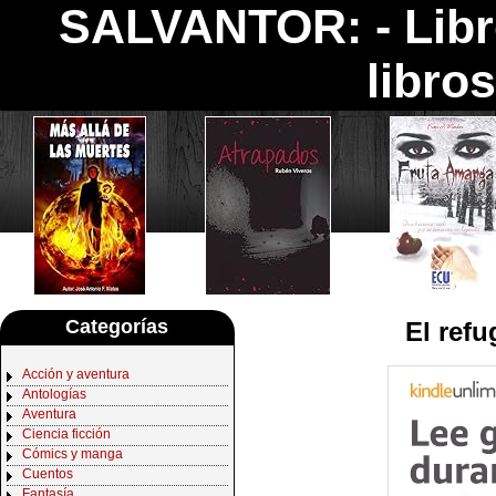
SALVANTOR: -
Lib
libro
Categorías
El ref
Acción y aventura
Antologías
Aventura
Ciencia ficción
Cómics y manga
Cuentos
Fantasía