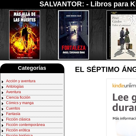
SALVANTOR: -
Libros para K
Categorías
EL SÉPTIMO ÁNGE
Acción y aventura
Antologías
Aventura
Ciencia ficción
Cómics y manga
Cuentos
Fantasía
Ficción clásica
Ficción contemporánea
Ficción erótica
Ficción histórica