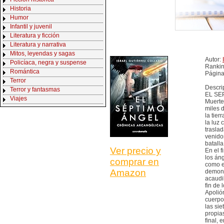
Historia
Humor
Infantil y juvenil
Literatura y ficción
Literatura y narrativa
Mitos, leyendas y sagas
Autor:
Policíaca, negra y suspense
Rankin
Romántica
Página
Terror
Descri
Terror y fantasmas
EL SEP
Viajes
Muerte
miles 
la tier
la luz 
trasla
venido
batall
Ver precio y
En el f
los áng
comprar en
como e
Amazon
demoní
acaudi
fin de 
Apolió
cuerpo
las sie
propias
final, 