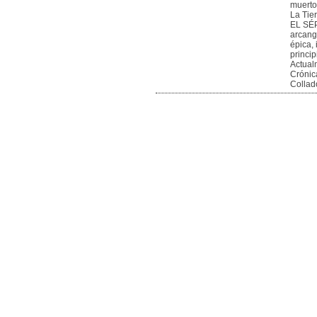
muerto
La Tier
EL SÉP
arcangé
épica, 
princip
Actual
Crónic
Collad