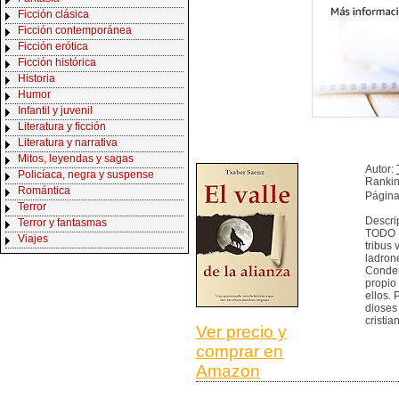
Ficción clásica
Ficción contemporánea
Ficción erótica
Ficción histórica
Historia
Humor
Infantil y juvenil
Literatura y ficción
Literatura y narrativa
Mitos, leyendas y sagas
Autor:
Policíaca, negra y suspense
Ranki
Romántica
Página
Terror
Descri
Terror y fantasmas
TODO L
Viajes
tribus 
ladron
Conden
propio
ellos. 
dioses
cristia
Ver precio y
comprar en
Amazon