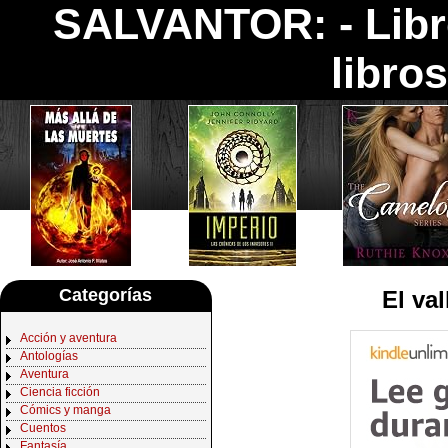
SALVANTOR: -
Lib
libro
Categorías
El val
Acción y aventura
Antologías
Aventura
Ciencia ficción
Cómics y manga
Cuentos
Fantasía