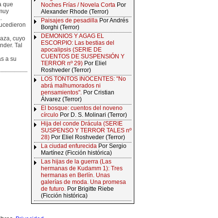
a que
Noches Frías / Novela Corta
Por
 muy
Alexander Rhode (Terror)
.
Paisajes de pesadilla
Por Andrés
sucedieron
Borghi (Terror)
DEMONIOS Y AGAG EL
aza, cuyo
ESCORPIO: Las bestias del
nder. Tal
apocalipsis (SERIE DE
CUENTOS DE SUSPENSIÓN Y
as a su
TERROR nº 29)
Por Eliel
Roshveder (Terror)
LOS TONTOS INOCENTES: "No
abrá malhumorados ni
pensamientos".
Por Cristian
Álvarez (Terror)
El bosque: cuentos del noveno
círculo
Por D. S. Molinari (Terror)
Hija del conde Drácula (SERIE
SUSPENSO Y TERROR TALES nº
28)
Por Eliel Roshveder (Terror)
La ciudad enfurecida
Por Sergio
Martínez (Ficción histórica)
Las hijas de la guerra (Las
hermanas de Kudamm 1): Tres
hermanas en Berlín. Unas
galerías de moda. Una promesa
de futuro.
Por Brigitte Riebe
(Ficción histórica)