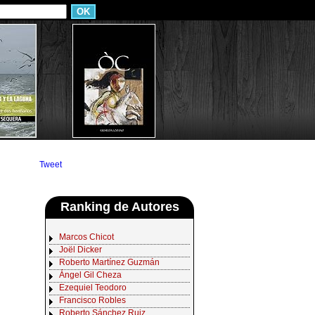
Tweet
Ranking de Autores
Marcos Chicot
Joël Dicker
Roberto Martínez Guzmán
Ángel Gil Cheza
Ezequiel Teodoro
Francisco Robles
Roberto Sánchez Ruiz