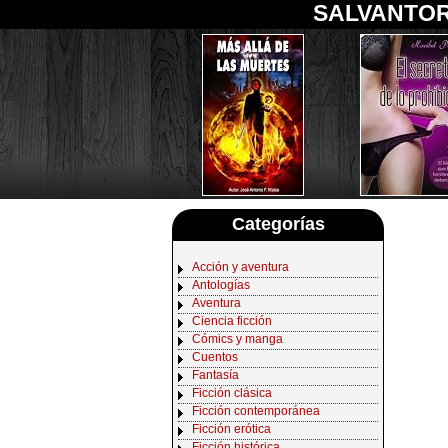
SALVANTOR
Categorías
Acción y aventura
Antologías
Aventura
Ciencia ficción
Cómics y manga
Cuentos
Fantasía
Ficción clásica
Ficción contemporánea
Ficción erótica
Ficción histórica