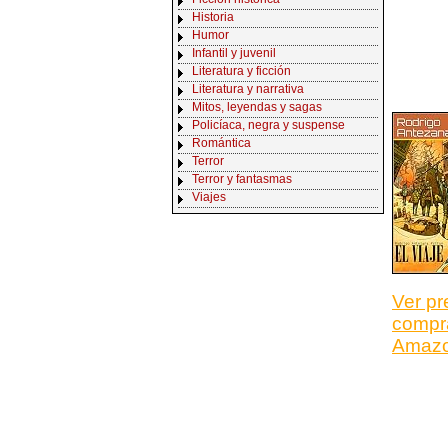
Historia
Humor
Infantil y juvenil
Literatura y ficción
Literatura y narrativa
Mitos, leyendas y sagas
Policíaca, negra y suspense
Romántica
Terror
Terror y fantasmas
Viajes
Ver pr
compr
Amaz