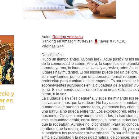
Autor:
Rodrigo Antezana
Ranking en Amazon: #784914
(ayer: #784130)
Páginas: 244
Descripción:
Hubo un tiempo antes. ¿Cómo fue?, ¿qué pasó? Ni los má
de la comunidad lo saben. Ahora, la superficie del planet
tornado yerma, la fauna es escasa y agresiva, además, e
lugares hay mutantes. El sol mismo puede ser un peligro,
son muy fuertes, por lo que una persona normal requiere 
protección para caminar a la intemperie. Es por eso que l
sobrevivientes agrupados en la ciudadela de 'Paraíso' vi
tierra. En su mundo subterráneo llevan una existencia sev
ecio y
plena, a la vez.
La ciudadela en sí es pequeña, y subsiste minando los r
ar en
las vastas ruinas que la rodean. No hay otras comunidad
on
humanas que puedan amenazarla, y tampoco hay criatur
una patrulla no pueda enfrentar. Los exploradores, entre 
encuentra Ciro, son muy buenos soldados; la tradición ma
esta comunidad debió, en su tiempo, superar a todas las 
que la rodeaban. Aunque no lo controlan, Paraíso conoce
territorio que la rodea, por kilómetros a la redonda, ya sea
superficie o los recovecos subterráneos. Es por afán de a
simple curiosidad y la necesidad natural de conocer, que 