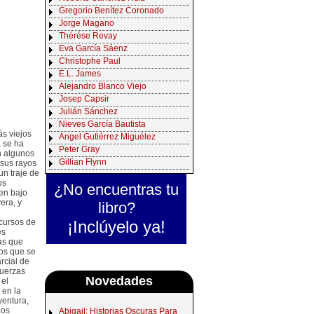
Gregorio Benítez Coronado
Jorge Magano
Thérése Revay
Eva García Sáenz
Christophe Paul
E.L. James
Alejandro Blanco Viejo
Josep Capsir
Julián Sánchez
Nieves García Bautista
s viejos
Angel Gutiérrez Miguélez
a se ha
Peter Gray
n algunos
Gillian Flynn
 sus rayos
un traje de
os
¿No encuentras tu
ven bajo
era, y
libro?
¡Inclúyelo ya!
ecursos de
es
as que
los que se
rcial de
fuerzas
Novedades
 el
 en la
ventura,
los
Abigail: Historias Oscuras Para