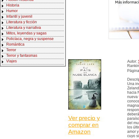
Historia
Humor
Infantil y juvenil
Literatura y ficción
Literatura y narrativa
Mitos, leyendas y sagas
Policíaca, negra y suspense
Romántica
Terror
Terror y fantasmas
Viajes
Autor:
Ranki
Página
Descri
Una in
Zeland
hacia 
nueva 
conoce
magnate
respon
deberá
Ver precio y
paraíso
del mu
comprar en
los úl
Amazon
amor y 
cuyo s