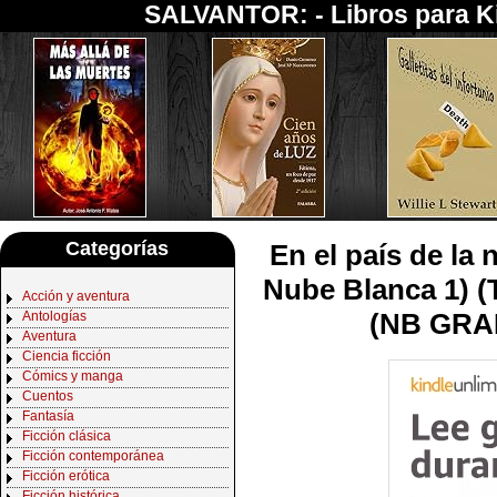
SALVANTOR: -
Libros para K
Categorías
En el país de la 
Nube Blanca 1) (T
Acción y aventura
(NB GRA
Antologías
Aventura
Ciencia ficción
Cómics y manga
Cuentos
Fantasía
Ficción clásica
Ficción contemporánea
Ficción erótica
Ficción histórica