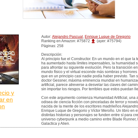
Autor:
Alejandro Pascual
,
Enrique Luque de Gregorio
Ranking en Amazon: #75872
(ayer: #75794)
Páginas: 258
Descripción:
Al principio fue el Constructor. En un mundo en el que la 
ha aumentado hasta límites impensables, la humanidad s
para afrontar su siguiente evolución. Pero la transición ent
mundo físico y el virtual esconde más sombras y horrores 
que en un principio casi nadie podía haber previsto. Tan s
doctor Gessner, máxima eminencia mundial en humaniza
artificial, parece atreverse a desvelar las claves del camin
sin importar los riesgos. Por terribles que estos puedan ll
ecio y
Con este argumento comienza Humanidad Artificial, una
ar en
odisea de ciencia ficción con pinceladas de terror y novel
on
nacida de la mente de los escritores madrileños Alejandr
Enrique Luque de Gregorio y Víctor Meroño. Un libro en e
distintas historias y personajes se funden entre sí para cr
universo cyberpunk a medio camino entre Blade Runner, B
Galactica y Alien.