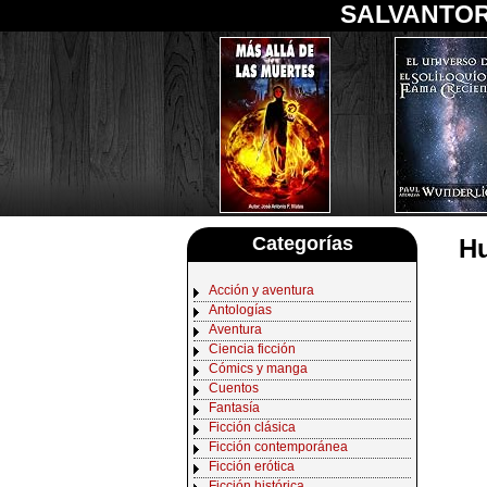
SALVANTOR
Categorías
Hu
Acción y aventura
Antologías
Aventura
Ciencia ficción
Cómics y manga
Cuentos
Fantasía
Ficción clásica
Ficción contemporánea
Ficción erótica
Ficción histórica