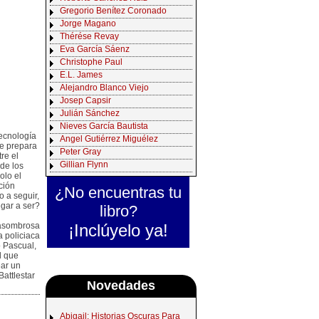
Gregorio Benítez Coronado
Jorge Magano
Thérése Revay
Eva García Sáenz
Christophe Paul
E.L. James
Alejandro Blanco Viejo
Josep Capsir
Julián Sánchez
Nieves García Bautista
tecnología
Angel Gutiérrez Miguélez
e prepara
Peter Gray
re el
Gillian Flynn
de los
olo el
ción
¿No encuentras tu
o a seguir,
egar a ser?
libro?
¡Inclúyelo ya!
 asombrosa
a policiaca
o Pascual,
l que
ear un
attlestar
Novedades
Abigail: Historias Oscuras Para