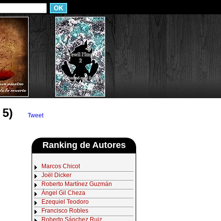
 5)
Tweet
Ranking de Autores
Marcos Chicot
Joël Dicker
Roberto Martínez Guzmán
Ángel Gil Cheza
Ezequiel Teodoro
Francisco Robles
Roberto Sánchez Ruiz