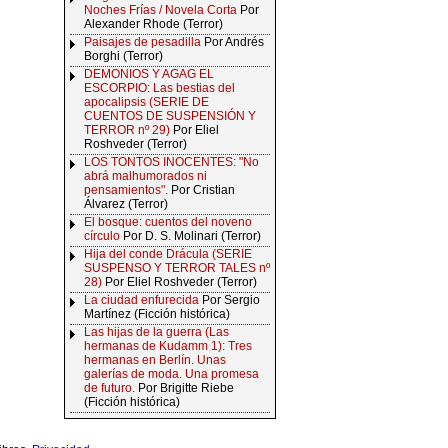
Noches Frías / Novela Corta
Por
Alexander Rhode (Terror)
Paisajes de pesadilla
Por Andrés
Borghi (Terror)
DEMONIOS Y AGAG EL
ESCORPIO: Las bestias del
apocalipsis (SERIE DE
CUENTOS DE SUSPENSIÓN Y
TERROR nº 29)
Por Eliel
Roshveder (Terror)
LOS TONTOS INOCENTES: "No
abrá malhumorados ni
pensamientos".
Por Cristian
Álvarez (Terror)
El bosque: cuentos del noveno
círculo
Por D. S. Molinari (Terror)
Hija del conde Drácula (SERIE
SUSPENSO Y TERROR TALES nº
28)
Por Eliel Roshveder (Terror)
La ciudad enfurecida
Por Sergio
Martínez (Ficción histórica)
Las hijas de la guerra (Las
hermanas de Kudamm 1): Tres
hermanas en Berlín. Unas
galerías de moda. Una promesa
de futuro.
Por Brigitte Riebe
(Ficción histórica)