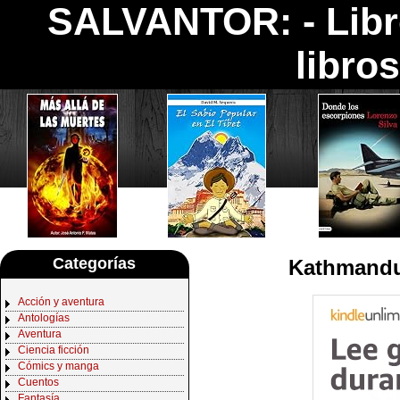
SALVANTOR: -
Lib
libro
Categorías
Kathmandu,
Acción y aventura
Antologías
Aventura
Ciencia ficción
Cómics y manga
Cuentos
Fantasía