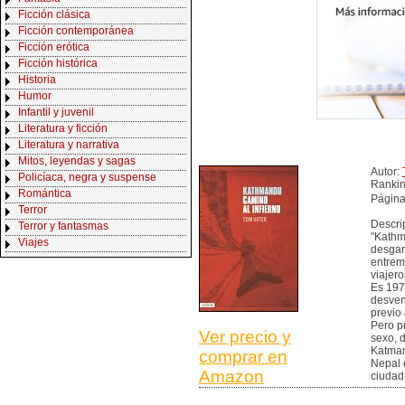
Ficción clásica
Ficción contemporánea
Ficción erótica
Ficción histórica
Historia
Humor
Infantil y juvenil
Literatura y ficción
Literatura y narrativa
Mitos, leyendas y sagas
Autor:
Policíaca, negra y suspense
Ranki
Romántica
Página
Terror
Descri
Terror y fantasmas
"Kathma
Viajes
desgar
entrem
viajero
Es 197
desven
previo 
Pero p
Ver precio y
sexo, 
Katman
comprar en
Nepal 
Amazon
ciudad