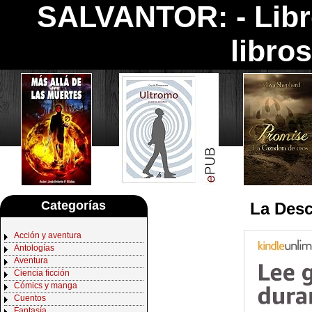
SALVANTOR: -
Lib
libro
Categorías
La Des
Acción y aventura
Antologías
Aventura
Ciencia ficción
Cómics y manga
Cuentos
Fantasía