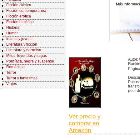
Ficción clásica
Ficción contemporánea
Ficción erótica
Ficción histórica
Historia
Humor
Infantil y juvenil
Literatura y ficción
Literatura y narrativa
Mitos, leyendas y sagas
Autor:
Policíaca, negra y suspense
Ranki
Romántica
Página
Terror
Descri
Terror y fantasmas
Pocos 
Viajes
transf
peor d
Ver precio y
comprar en
Amazon