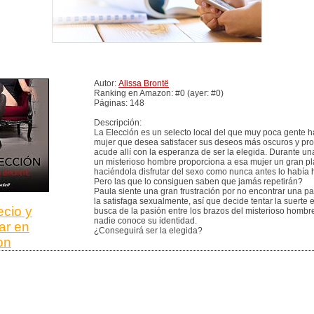
Autor:
Alissa Brontë
Ranking en Amazon: #0 (ayer: #0)
Páginas: 148
Descripción:
La Elección es un selecto local del que muy poca gente h
mujer que desea satisfacer sus deseos más oscuros y pr
acude allí con la esperanza de ser la elegida. Durante un
un misterioso hombre proporciona a esa mujer un gran pl
haciéndola disfrutar del sexo como nunca antes lo había 
Pero las que lo consiguen saben que jamás repetirán?
Paula siente una gran frustración por no encontrar una p
la satisfaga sexualmente, así que decide tentar la suerte e
ecio y
busca de la pasión entre los brazos del misterioso hombr
nadie conoce su identidad.
ar en
¿Conseguirá ser la elegida?
on