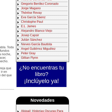
Gregorio Benítez Coronado
Jorge Magano
Thérése Revay
Eva García Sáenz
Christophe Paul
E.L. James
Alejandro Blanco Viejo
Josep Capsir
Julián Sánchez
Nieves García Bautista
abla. Toda
Angel Gutiérrez Miguélez
ofundos
Peter Gray
a noche,
Gillian Flynn
acer,
hecho.
¿No encuentras tu
areja que
 ir en
libro?
e del que
¡Inclúyelo ya!
Novedades
Abigail: Historias Oscuras Para