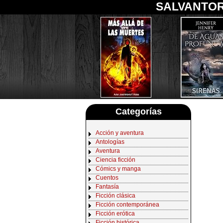
SALVANTOR
Categorías
Acción y aventura
Antologías
Aventura
Ciencia ficción
Cómics y manga
Cuentos
Fantasía
Ficción clásica
Ficción contemporánea
Ficción erótica
Ficción histórica