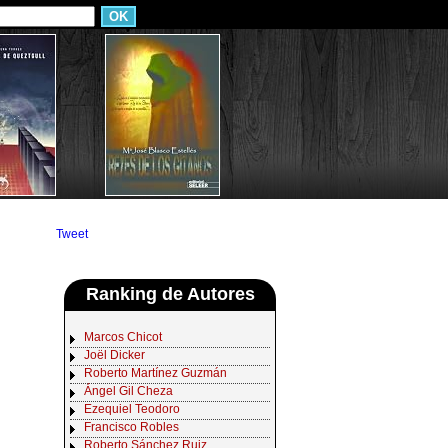
Tweet
Ranking de Autores
Marcos Chicot
Joël Dicker
Roberto Martínez Guzmán
Ángel Gil Cheza
Ezequiel Teodoro
Francisco Robles
Roberto Sánchez Ruiz