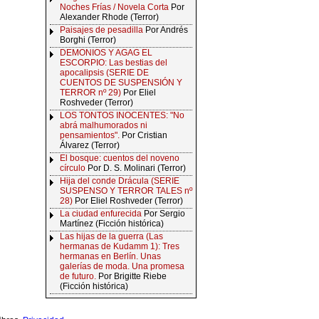
Noches Frías / Novela Corta
Por
Alexander Rhode (Terror)
Paisajes de pesadilla
Por Andrés
Borghi (Terror)
DEMONIOS Y AGAG EL
ESCORPIO: Las bestias del
apocalipsis (SERIE DE
CUENTOS DE SUSPENSIÓN Y
TERROR nº 29)
Por Eliel
Roshveder (Terror)
LOS TONTOS INOCENTES: "No
abrá malhumorados ni
pensamientos".
Por Cristian
Álvarez (Terror)
El bosque: cuentos del noveno
círculo
Por D. S. Molinari (Terror)
Hija del conde Drácula (SERIE
SUSPENSO Y TERROR TALES nº
28)
Por Eliel Roshveder (Terror)
La ciudad enfurecida
Por Sergio
Martínez (Ficción histórica)
Las hijas de la guerra (Las
hermanas de Kudamm 1): Tres
hermanas en Berlín. Unas
galerías de moda. Una promesa
de futuro.
Por Brigitte Riebe
(Ficción histórica)