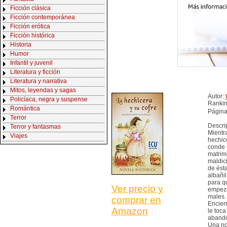
Ficción clásica
Ficción contemporánea
Ficción erótica
Ficción histórica
Historia
Humor
Infantil y juvenil
Literatura y ficción
Literatura y narrativa
Mitos, leyendas y sagas
Autor:
Policíaca, negra y suspense
Ranki
Romántica
Página
Terror
Descri
Terror y fantasmas
Mientr
Viajes
hechic
conde 
matrim
maldici
de ésta
albañi
para q
Ver precio y
empeza
males.
comprar en
Encier
Amazon
le toca
aband
Una nov