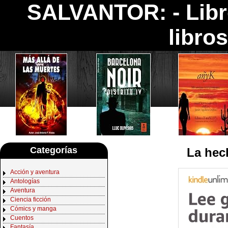
SALVANTOR: -
Lib
libro
Categorías
La hech
Acción y aventura
Antologías
Aventura
Ciencia ficción
Cómics y manga
Cuentos
Fantasía