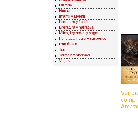
Historia
Humor
Infantil y juvenil
Literatura y ficción
Literatura y narrativa
Mitos, leyendas y sagas
Policíaca, negra y suspense
Romántica
Terror
Terror y fantasmas
Viajes
Ver pr
compr
Amaz