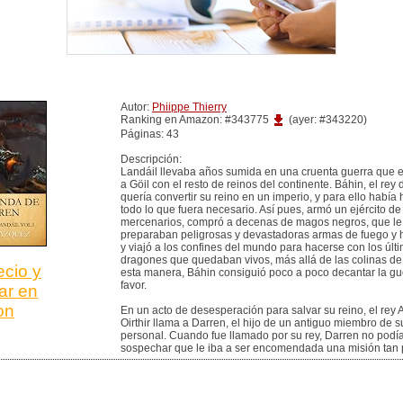
Autor:
Phiippe Thierry
Ranking en Amazon: #343775
(ayer: #343220)
Páginas: 43
Descripción:
Landáil llevaba años sumida en una cruenta guerra que 
a Göil con el resto de reinos del continente. Báhin, el rey 
quería convertir su reino en un imperio, y para ello había
todo lo que fuera necesario. Así pues, armó un ejército de
mercenarios, compró a decenas de magos negros, que le
preparaban peligrosas y devastadoras armas de fuego y 
y viajó a los confines del mundo para hacerse con los últ
dragones que quedaban vivos, más allá de las colinas de
ecio y
esta manera, Báhin consiguió poco a poco decantar la gu
favor.
ar en
on
En un acto de desesperación para salvar su reino, el rey A
Oirthir llama a Darren, el hijo de un antiguo miembro de 
personal. Cuando fue llamado por su rey, Darren no podía
sospechar que le iba a ser encomendada una misión tan 