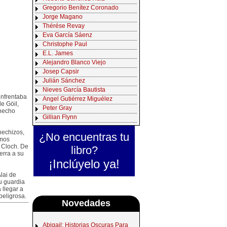
Gregorio Benítez Coronado
Jorge Magano
Thérése Revay
Eva García Sáenz
Christophe Paul
E.L. James
Alejandro Blanco Viejo
Josep Capsir
Julián Sánchez
Nieves García Bautista
enfrentaba
Angel Gutiérrez Miguélez
de Göil,
Peter Gray
 hecho
Gillian Flynn
hechizos,
¿No encuentras tu
imos
 Cloch. De
libro?
erra a su
¡Inclúyelo ya!
lai de
su guardia
 llegar a
peligrosa.
Novedades
Abigail: Historias Oscuras Para