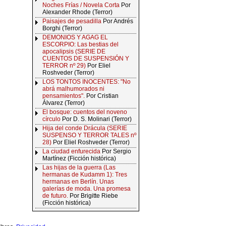
Noches Frías / Novela Corta
Por
Alexander Rhode (Terror)
Paisajes de pesadilla
Por Andrés
Borghi (Terror)
DEMONIOS Y AGAG EL
ESCORPIO: Las bestias del
apocalipsis (SERIE DE
CUENTOS DE SUSPENSIÓN Y
TERROR nº 29)
Por Eliel
Roshveder (Terror)
LOS TONTOS INOCENTES: "No
abrá malhumorados ni
pensamientos".
Por Cristian
Álvarez (Terror)
El bosque: cuentos del noveno
círculo
Por D. S. Molinari (Terror)
Hija del conde Drácula (SERIE
SUSPENSO Y TERROR TALES nº
28)
Por Eliel Roshveder (Terror)
La ciudad enfurecida
Por Sergio
Martínez (Ficción histórica)
Las hijas de la guerra (Las
hermanas de Kudamm 1): Tres
hermanas en Berlín. Unas
galerías de moda. Una promesa
de futuro.
Por Brigitte Riebe
(Ficción histórica)