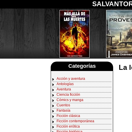
SALVANTOR
Categorías
La 
Acción y aventura
Antologías
Aventura
Ciencia ficción
Cómics y manga
Cuentos
Fantasía
Ficción clásica
Ficción contemporánea
Ficción erótica
Ficción histórica