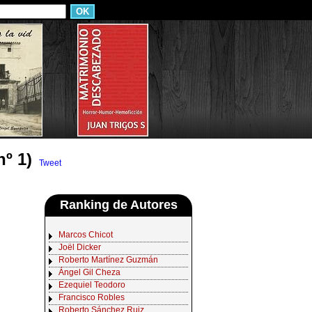
º 1)
Tweet
Ranking de Autores
Marcos Chicot
Joël Dicker
Roberto Martínez Guzmán
Ángel Gil Cheza
Ezequiel Teodoro
Francisco Robles
Roberto Sánchez Ruiz