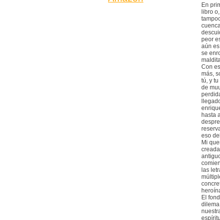
En pri
libro 
tampoco
cuenca
descui
peor e
aún es 
se enr
maldit
Con es
más, s
tú, y t
de muu
perdid
llegado
enriqu
hasta 
despre
reserva
eso de
Mi quer
creada 
antigu
comien
las let
múltipl
concre
heroín
El fon
dilema
nuestra
espíri