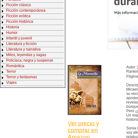
Ficción clásica
Ficción contemporánea
Ficción erótica
Ficción histórica
Historia
Humor
Infantil y juvenil
Literatura y ficción
Literatura y narrativa
Mitos, leyendas y sagas
Policíaca, negra y suspense
Romántica
Autor:
Terror
Ranki
Página
Terror y fantasmas
Viajes
Descri
Micael
su vec
apoder
revela
búsque
Pero ¿
Un via
histori
Ver precio y
Sonia L
comprar en
soy af
Amazon
relato