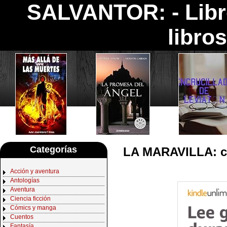
SALVANTOR: -
Lib
libro
Categorías
LA MARAVILLA: c
Acción y aventura
Antologías
Aventura
Ciencia ficción
Cómics y manga
Cuentos
Fantasía