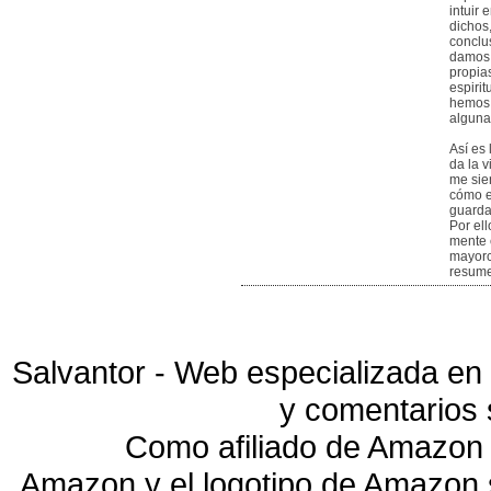
intuir 
dichos
conclu
damos 
propia
espiri
hemos 
alguna
Así es
da la 
me sien
cómo e
guarda
Por ell
mente 
mayorc
resume
Salvantor - Web especializada en 
y comentarios 
Como afiliado de Amazon 
Amazon y el logotipo de Amazon