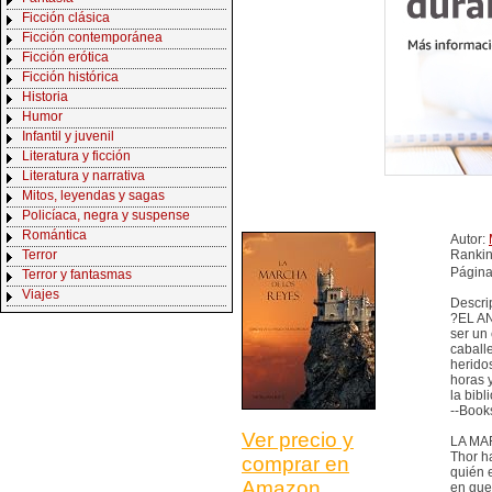
Ficción clásica
Ficción contemporánea
Ficción erótica
Ficción histórica
Historia
Humor
Infantil y juvenil
Literatura y ficción
Literatura y narrativa
Mitos, leyendas y sagas
Policíaca, negra y suspense
Romántica
Autor:
Terror
Ranki
Página
Terror y fantasmas
Viajes
Descri
?EL AN
ser un 
caballe
herido
horas 
la bibl
--Book
Ver precio y
LA MAR
Thor h
comprar en
quién 
Amazon
en gue