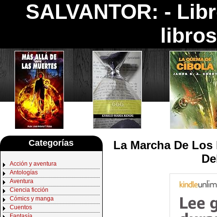
SALVANTOR: -
Lib
libro
Categorías
La Marcha De Los R
De
Acción y aventura
Antologías
Aventura
Ciencia ficción
Cómics y manga
Cuentos
Fantasía