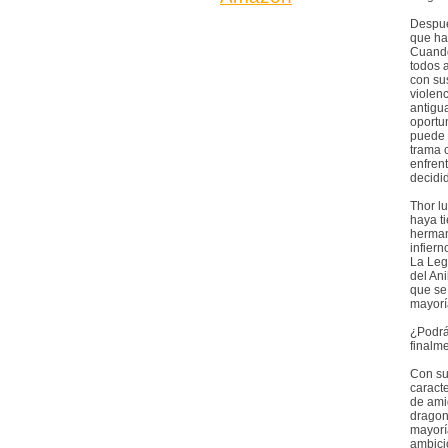
Despué
que ha
Cuando
todos a
con su
violenc
antigu
oportu
puede 
trama 
enfren
decidid
Thor l
haya t
herman
infier
La Leg
del Ani
que se
mayorí
¿Podrá
finalm
Con su
caract
de ami
dragone
mayorí
ambició