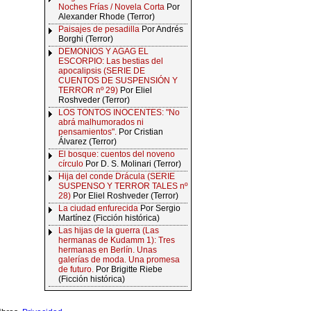
Noches Frías / Novela Corta
Por
Alexander Rhode (Terror)
Paisajes de pesadilla
Por Andrés
Borghi (Terror)
DEMONIOS Y AGAG EL
ESCORPIO: Las bestias del
apocalipsis (SERIE DE
CUENTOS DE SUSPENSIÓN Y
TERROR nº 29)
Por Eliel
Roshveder (Terror)
LOS TONTOS INOCENTES: "No
abrá malhumorados ni
pensamientos".
Por Cristian
Álvarez (Terror)
El bosque: cuentos del noveno
círculo
Por D. S. Molinari (Terror)
Hija del conde Drácula (SERIE
SUSPENSO Y TERROR TALES nº
28)
Por Eliel Roshveder (Terror)
La ciudad enfurecida
Por Sergio
Martínez (Ficción histórica)
Las hijas de la guerra (Las
hermanas de Kudamm 1): Tres
hermanas en Berlín. Unas
galerías de moda. Una promesa
de futuro.
Por Brigitte Riebe
(Ficción histórica)