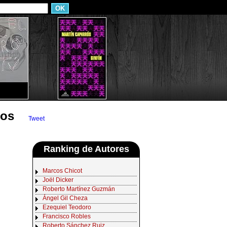
los
Tweet
Ranking de Autores
Marcos Chicot
Joël Dicker
Roberto Martínez Guzmán
Ángel Gil Cheza
Ezequiel Teodoro
Francisco Robles
Roberto Sánchez Ruiz