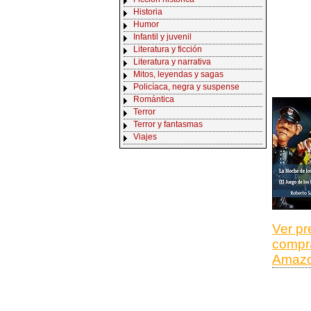
Historia
Humor
Infantil y juvenil
Literatura y ficción
Literatura y narrativa
Mitos, leyendas y sagas
Policíaca, negra y suspense
Romántica
Terror
Terror y fantasmas
Viajes
Ver pr
compr
Amaz