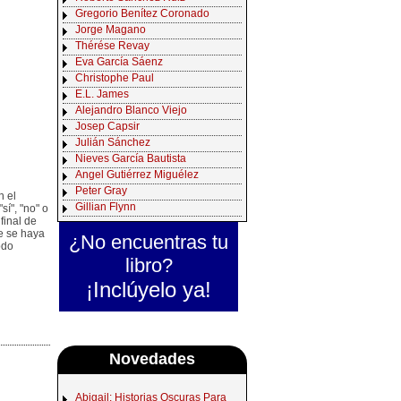
Gregorio Benítez Coronado
Jorge Magano
Thérése Revay
Eva García Sáenz
Christophe Paul
E.L. James
Alejandro Blanco Viejo
Josep Capsir
Julián Sánchez
Nieves García Bautista
Angel Gutiérrez Miguélez
Peter Gray
n el
Gillian Flynn
í", "no" o
final de
e se haya
¿No encuentras tu
odo
libro?
¡Inclúyelo ya!
Novedades
Abigail: Historias Oscuras Para