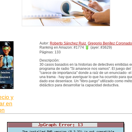
Autor:
Roberto Sánchez Ruiz
,
Gregorio Benítez Coronado
Ranking en Amazon: #1774
(ayer: #3629)
Páginas: 133
Descripción:
30 casos basados en la historias de detectives emitidas e
programa de radio "Si amanece nos vamos". El juego del "s
"carece de importancia" donde a raíz de un enunciado- el 
una trama - hay que averiguar lo que ha ocurrido para qu
dado ese desenlace. Un "libro-juego" utilizado como mét
didáctico para desarrollar la capacidad deductiva.
ecio y
ar en
on