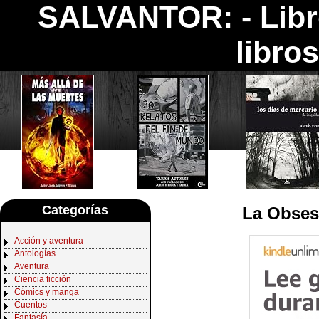
SALVANTOR: -
Lib
libro
Categorías
La Obses
Acción y aventura
Antologías
Aventura
Ciencia ficción
Cómics y manga
Cuentos
Fantasía