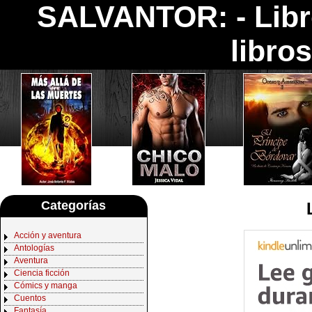
SALVANTOR: -
Lib
libro
Categorías
Acción y aventura
Antologías
Aventura
Ciencia ficción
Cómics y manga
Cuentos
Fantasía