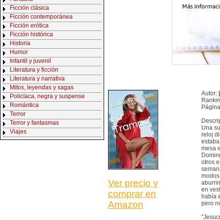
Ficción clásica
Ficción contemporánea
Ficción erótica
Ficción histórica
Historia
Humor
Infantil y juvenil
Literatura y ficción
Literatura y narrativa
Mitos, leyendas y sagas
Autor:
Policíaca, negra y suspense
Rankin
Romántica
Página
Terror
Descri
Terror y fantasmas
Una su
Viajes
reloj d
estaba
mesa e
Doming
otros e
semana
modos, 
Ver precio y
aburri
en ves
comprar en
había 
Amazon
pero n
"Jesuc