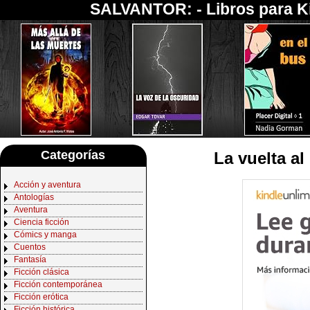
SALVANTOR: -
Libros para K
Categorías
La vuelta a
Acción y aventura
Antologías
Aventura
Ciencia ficción
Cómics y manga
Cuentos
Fantasía
Ficción clásica
Ficción contemporánea
Ficción erótica
Ficción histórica