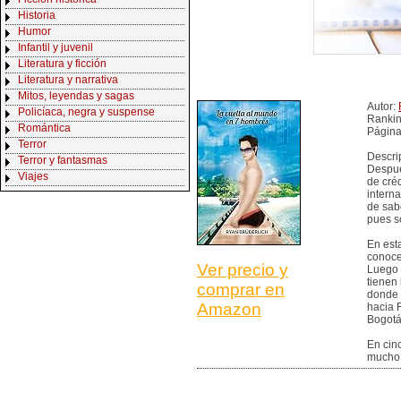
Historia
Humor
Infantil y juvenil
Literatura y ficción
Literatura y narrativa
Mitos, leyendas y sagas
Autor:
Policíaca, negra y suspense
Rankin
Romántica
Página
Terror
Descri
Terror y fantasmas
Despué
Viajes
de cré
interna
de sab
pues s
En esta
conoce
Ver precio y
Luego 
tienen
comprar en
donde 
Amazon
hacia F
Bogotá 
En cin
mucho 