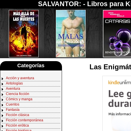
SALVANTOR: -
Libros para K
Categorías
Las Enigmát
Acción y aventura
Antologías
Aventura
Ciencia ficción
Cómics y manga
Cuentos
Fantasía
Ficción clásica
Ficción contemporánea
Ficción erótica
Ficción histórica