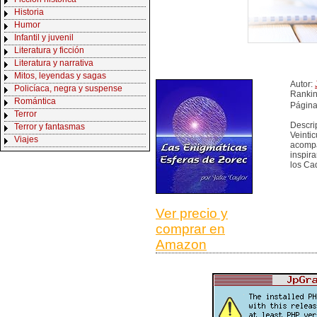
Historia
Humor
Infantil y juvenil
Literatura y ficción
Literatura y narrativa
Mitos, leyendas y sagas
Autor:
Policíaca, negra y suspense
Ranki
Romántica
Página
Terror
Descri
Terror y fantasmas
Veintic
Viajes
acompa
inspira
los Ca
Ver precio y
comprar en
Amazon