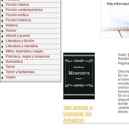
Ficción clásica
Ficción contemporánea
Ficción erótica
Ficción histórica
Historia
Humor
Infantil y juvenil
Literatura y ficción
Literatura y narrativa
Mitos, leyendas y sagas
Autor:
Policíaca, negra y suspense
Ranki
Romántica
Página
Terror
Descri
Terror y fantasmas
En los 
Viajes
el homb
morada
onírico
inexor
En el 
angust
donde 
Ver precio y
caráct
desde e
comprar en
Amazon