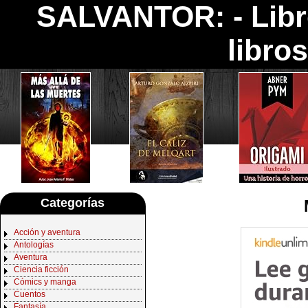
SALVANTOR: -
Lib
libro
Categorías
Acción y aventura
Antologías
Aventura
Ciencia ficción
Cómics y manga
Cuentos
Fantasía