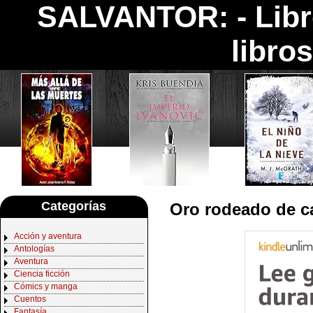
SALVANTOR: -
Lib
libro
Categorías
Oro rodeado de c
Acción y aventura
Antologías
Aventura
Ciencia ficción
Cómics y manga
Cuentos
Fantasía