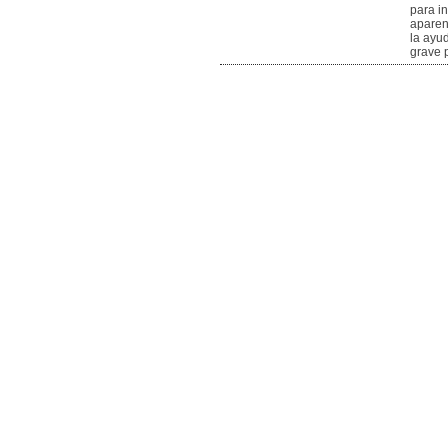
para i
aparen
la ayud
grave 