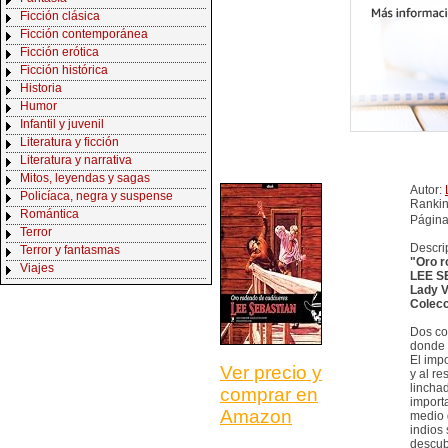
Ficción clásica
Ficción contemporánea
Ficción erótica
Ficción histórica
Historia
Humor
Infantil y juvenil
Literatura y ficción
Literatura y narrativa
Mitos, leyendas y sagas
Autor:
Policíaca, negra y suspense
Ranki
Romántica
Página
Terror
Descri
Terror y fantasmas
"Oro r
Viajes
LEE S
Lady V
Colec
Dos co
donde 
El imp
Ver precio y
y al r
lincha
comprar en
import
Amazon
medio 
indios
descub