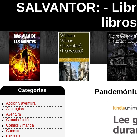
SALVANTOR: -
Lib
libro
Categorías
Pandemóniu
Acción y aventura
Antologías
Aventura
Ciencia ficción
Cómics y manga
Cuentos
Fantasía