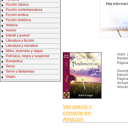
Ficción clásica
Ficción contemporánea
Ficción erótica
Ficción histórica
Historia
Humor
Infantil y juvenil
Literatura y ficción
Literatura y narrativa
Mitos, leyendas y sagas
Autor:
Policíaca, negra y suspense
Ranki
Romántica
Página
Terror
Descri
Terror y fantasmas
Edició
Viajes
Página
Incluy
descár
Ver precio y
comprar en
Amazon