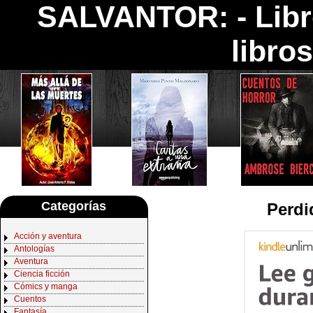
SALVANTOR: -
Lib
libro
Categorías
Perdi
Acción y aventura
Antologías
Aventura
Ciencia ficción
Cómics y manga
Cuentos
Fantasía