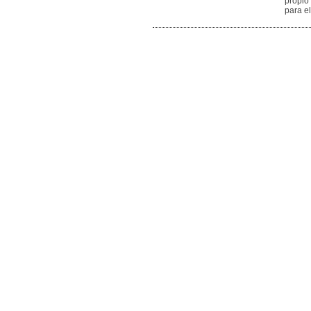
propio 
para e