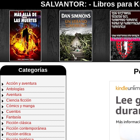
SALVANTOR: -
Libros para K
Categorías
P
Acción y aventura
Antologías
Aventura
Ciencia ficción
Cómics y manga
Cuentos
Fantasía
Ficción clásica
Ficción contemporánea
Ficción erótica
Ficción histórica