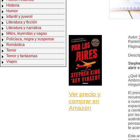
Historia
Humor
Infantil y juvenil
Literatura y ficción
Literatura y narrativa
Mitos, leyendas y sagas
Autor:
Policíaca, negra y suspense
Ranki
Romántica
Página
Terror
Descri
Terror y fantasmas
Viajes
Stephe
abrir
e
¿Qué t
Ambros
ningun
El pre
Ver precio y
recuer
comprar en
a nuev
espaci
Amazon
a cien
por las
autént
pensad
te ace
Esta an