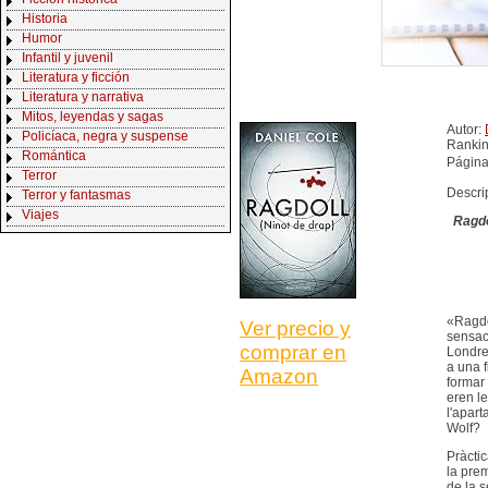
Historia
Humor
Infantil y juvenil
Literatura y ficción
Literatura y narrativa
Mitos, leyendas y sagas
Autor:
Policíaca, negra y suspense
Ranki
Romántica
Página
Terror
Descri
Terror y fantasmas
Viajes
Ragdo
«Ragdo
Ver precio y
sensaci
comprar en
Londres
a una f
Amazon
formar 
eren le
l'apart
Wolf?
Pràctic
la prem
de la s