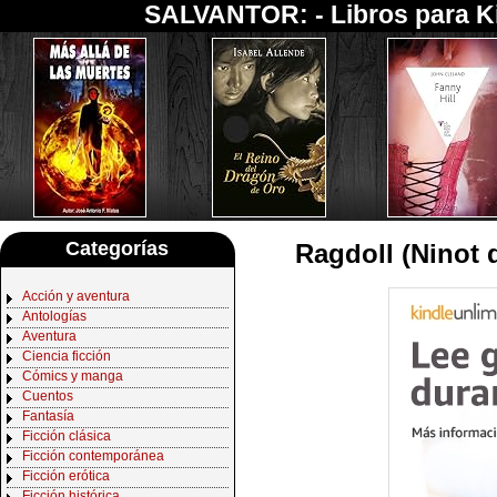
SALVANTOR: -
Libros para K
Categorías
Ragdoll (Ninot 
Acción y aventura
Antologías
Aventura
Ciencia ficción
Cómics y manga
Cuentos
Fantasía
Ficción clásica
Ficción contemporánea
Ficción erótica
Ficción histórica