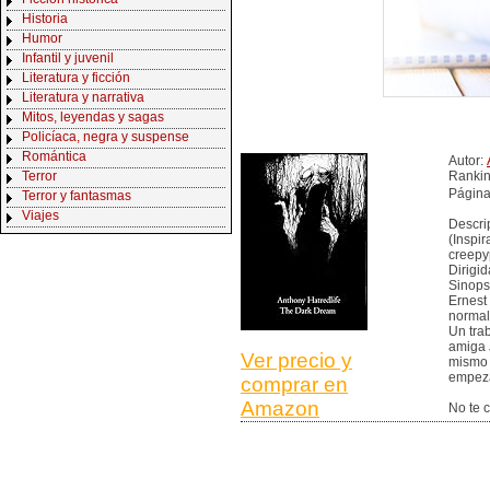
Historia
Humor
Infantil y juvenil
Literatura y ficción
Literatura y narrativa
Mitos, leyendas y sagas
Policíaca, negra y suspense
Romántica
Autor:
Terror
Ranki
Página
Terror y fantasmas
Viajes
Descri
(Inspir
creepyp
Dirigi
Sinops
Ernest
normal
Un tra
amiga J
Ver precio y
mismo 
empeza
comprar en
Amazon
No te c