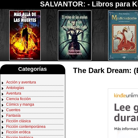
SALVANTOR: -
Libros para K
Categorías
The Dark Dream: (
Acción y aventura
Antologías
Aventura
Ciencia ficción
Cómics y manga
Cuentos
Fantasía
Ficción clásica
Ficción contemporánea
Ficción erótica
Ficción histórica