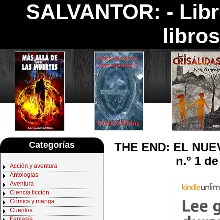
SALVANTOR: -
Lib
libro
Categorías
THE END: EL NUEV
n.º 1 d
Acción y aventura
Antologías
Aventura
Ciencia ficción
Cómics y manga
Cuentos
Fantasía