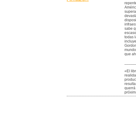
repente
Améric
supera
devast
disposi
infrae
sabe q
escaso
todas 
incluye
Gordon
mundo»
que ah
_____
«El li
realid
produc
resulta
querrá
próxim