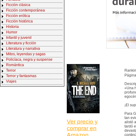
Ficción clásica
Ficción contemporánea
Ficción erótica
Ficción histórica
Historia
Humor
Infantil y juvenil
Literatura y ficción
Literatura y narrativa
Mitos, leyendas y sagas
Policíaca, negra y suspense
Romántica
Terror
Ranki
Página
Terror y fantasmas
Viajes
Descri
«Una h
profun
egocén
¡El su
Para G
tan evi
Ver precio y
alistó
tardó 
comprar en
devast
Amazon
contin