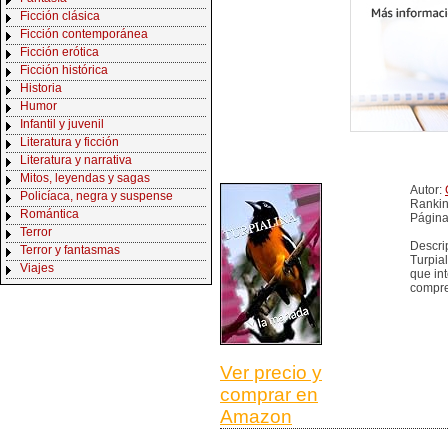
Ficción clásica
Ficción contemporánea
Ficción erótica
Ficción histórica
Historia
Humor
Infantil y juvenil
Literatura y ficción
Literatura y narrativa
Mitos, leyendas y sagas
Autor:
Policíaca, negra y suspense
Rankin
Romántica
Página
Terror
Descri
Terror y fantasmas
Turpia
Viajes
que in
compre
Ver precio y
comprar en
Amazon