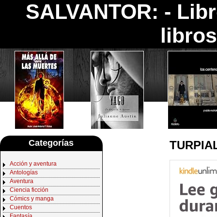
SALVANTOR: -
Lib
libro
Categorías
TURPIAL
Acción y aventura
Antologías
Aventura
Ciencia ficción
Cómics y manga
Cuentos
Fantasía