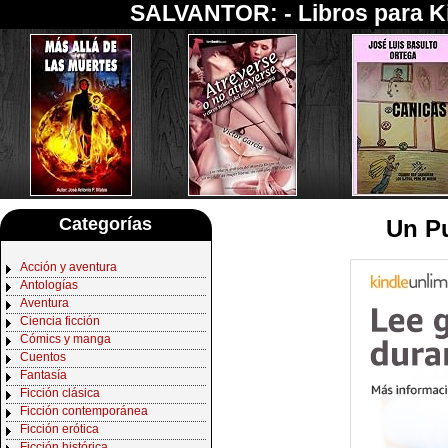
SALVANTOR: -
Libros para K
Categorías
Un P
Acción y aventura
Antologías
Aventura
Ciencia ficción
Cómics y manga
Cuentos
Fantasía
Ficción clásica
Ficción contemporánea
Ficción erótica
Ficción histórica