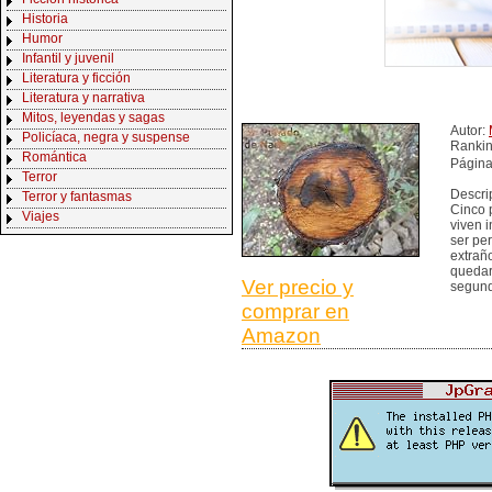
Historia
Humor
Infantil y juvenil
Literatura y ficción
Literatura y narrativa
Mitos, leyendas y sagas
Autor:
Policíaca, negra y suspense
Ranki
Romántica
Página
Terror
Descri
Terror y fantasmas
Cinco 
Viajes
viven 
ser pe
extrañ
quedar
Ver precio y
segund
comprar en
Amazon