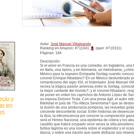
Autor:
José Manuel Villalpando
Ranking en Amazon: #711041
(ayer: #710311)
Páginas: 184
Descripción:
Si el amor en Francia es una comedia; en Inglaterra, una 
en Italia, una ópera, y en Alemania, un melodrama; ¿cóm
México para la soprano Enriqueta Sontag cuando conozc
coronel Enrique Albadano? En un México deslumbrado po
romanticismo del siglo XIX, el historiador José Manuel Vi
recrea la trágica pasión amorosa entre la Sontag, conoci
la mejor cantante del mundo?, y el coronel Albadano, re
de poner en orden los caprichos de Antonio López de Sa
ecio y
su esposa Dolores Tosta. Con una prosa ágil, el autor ret
fidelidad el país de ?Su Alteza Serenísima? que se desbo
ar en
la ilusión de una aristocracia pomposa, las revueltas golpi
on
creciente descontento social. Entre historias de desencue
la diva, la efervescencia por conocer la composición gan
será el Himno Nacional, una epidemia de cólera y los ab
caudillo que habrá ocupado once veces la silla presidenc
furtiva lágrima es una novela sobre el esplendor y el oca
época; y sobre una nación que suele disfrazar sus miseri