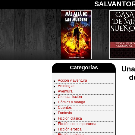
SALVANTOR
Categorías
Una 
d
Acción y aventura
Antologías
Aventura
Ciencia ficción
Cómics y manga
Cuentos
Fantasía
Ficción clásica
Ficción contemporánea
Ficción erótica
Ficción histórica