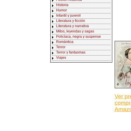
Historia
Humor
Infantil y juvenil
Literatura y ficción
Literatura y narrativa
Mitos, leyendas y sagas
Policíaca, negra y suspense
Romántica
Terror
Terror y fantasmas
Viajes
Ver pr
compr
Amaz