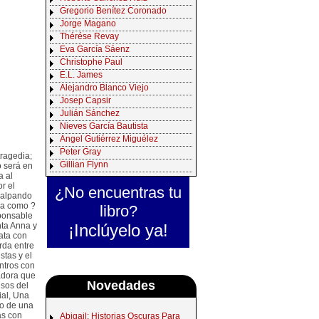
Gregorio Benítez Coronado
Jorge Magano
Thérése Revay
Eva García Sáenz
Christophe Paul
E.L. James
Alejandro Blanco Viejo
Josep Capsir
Julián Sánchez
Nieves García Bautista
Angel Gutiérrez Miguélez
Peter Gray
tragedia;
Gillian Flynn
o será en
a al
r el
¿No encuentras tu
llalpando
da como ?
libro?
sponsable
¡Inclúyelo ya!
nta Anna y
rata con
rda entre
stas y el
ntros con
adora que
Novedades
usos del
ial, Una
so de una
as con
Abigail: Historias Oscuras Para