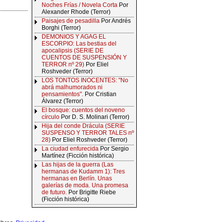
Noches Frías / Novela Corta
Por
Alexander Rhode (Terror)
Paisajes de pesadilla
Por Andrés
Borghi (Terror)
DEMONIOS Y AGAG EL
ESCORPIO: Las bestias del
apocalipsis (SERIE DE
CUENTOS DE SUSPENSIÓN Y
TERROR nº 29)
Por Eliel
Roshveder (Terror)
LOS TONTOS INOCENTES: "No
abrá malhumorados ni
pensamientos".
Por Cristian
Álvarez (Terror)
El bosque: cuentos del noveno
círculo
Por D. S. Molinari (Terror)
Hija del conde Drácula (SERIE
SUSPENSO Y TERROR TALES nº
28)
Por Eliel Roshveder (Terror)
La ciudad enfurecida
Por Sergio
Martínez (Ficción histórica)
Las hijas de la guerra (Las
hermanas de Kudamm 1): Tres
hermanas en Berlín. Unas
galerías de moda. Una promesa
de futuro.
Por Brigitte Riebe
(Ficción histórica)