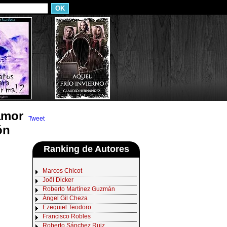
 amor
Tweet
ón
Ranking de Autores
Marcos Chicot
Joël Dicker
Roberto Martínez Guzmán
Ángel Gil Cheza
Ezequiel Teodoro
Francisco Robles
Roberto Sánchez Ruiz