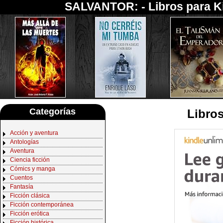
SALVANTOR: -
Libros para K
Categorías
Libros
Acción y aventura
Antologías
Aventura
Ciencia ficción
Cómics y manga
Cuentos
Fantasía
Ficción clásica
Ficción contemporánea
Ficción erótica
Ficción histórica